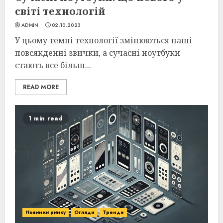
світі технологій
ADMIN
02.10.2023
У цьому темпі технології змінюються наші
повсякденні звички, а сучасні ноутбуки
стають все більш...
READ MORE
1 min read
Новинки ринку
Огляди
Тренди