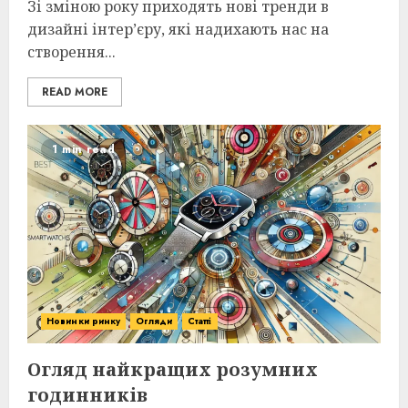
Зі зміною року приходять нові тренди в
дизайні інтер’єру, які надихають нас на
створення...
READ MORE
1 min read
Новинки ринку
Огляди
Статті
Огляд найкращих розумних
годинників