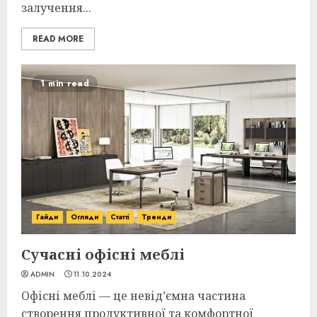
залучення...
READ MORE
1 min read
Гайди
Огляди
Статті
Тренди
Сучасні офісні меблі
ADMIN
11.10.2024
Офісні меблі — це невід’ємна частина
створення продуктивної та комфортної