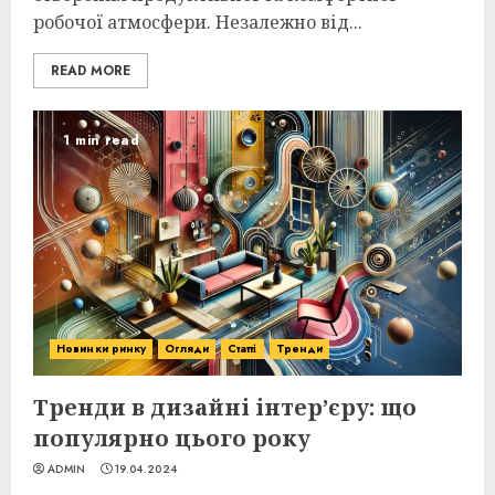
робочої атмосфери. Незалежно від...
READ MORE
1 min read
Новинки ринку
Огляди
Статті
Тренди
Тренди в дизайні інтер’єру: що
популярно цього року
ADMIN
19.04.2024