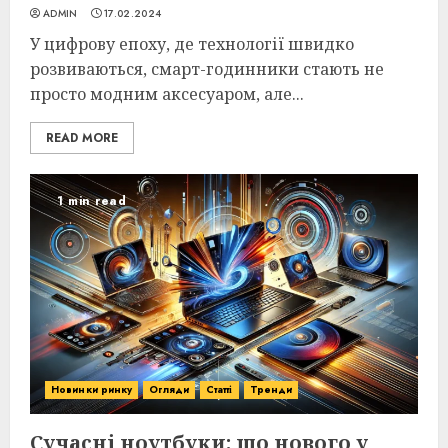
ADMIN
17.02.2024
У цифрову епоху, де технології швидко
розвиваються, смарт-годинники стають не
просто модним аксесуаром, але...
READ MORE
1 min read
Новинки ринку
Огляди
Статті
Тренди
Сучасні ноутбуки: що нового у